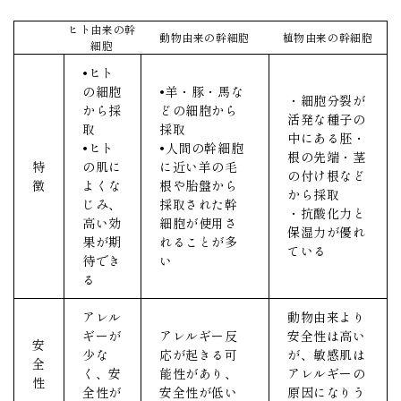
ヒト由来の幹
動物由来の幹細胞
植物由来の幹細胞
細胞
•ヒト
の細胞
•羊・豚・馬な
・細胞分裂が
から採
どの細胞から
活発な種子の
取
採取
中にある胚・
•ヒト
•人間の幹細胞
根の先端・茎
特
の肌に
に近い羊の毛
の付け根など
徴
よくな
根や胎盤から
から採取
じみ、
採取された幹
・抗酸化力と
高い効
細胞が使用さ
保湿力が優れ
果が期
れることが多
ている
待でき
い
る
アレル
動物由来より
ギーが
アレルギー反
安全性は高い
安
少な
応が起きる可
が、敏感肌は
全
く、安
能性があり、
アレルギーの
性
全性が
安全性が低い
原因になりう